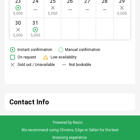
23
24
25
26
27
28
29
5,000
5,000
5,000
30
31
1
2
3
4
5
5,000
5,000
Instant confirmation
Manual confirmation
On request
Low availability
Sold out / Unavailable
Not bookable
Contact Info
Powered by Rezio
We recommend using Chrome, Edge or Safari for the best
browsing experience.